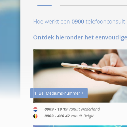
Hoe werkt een
0900
-telefoonconsul
Ontdek hieronder het eenvoudige
1. Bel Mediums-nummer +
0909 - 19 19
vanuit Nederland
0903 - 416 42
vanuit België