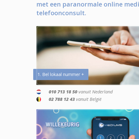
met een paranormale online medi
telefoonconsult.
1. Bel lokaal nummer +
010 713 18 50
vanuit Nederland
02 788 12 43
vanuit België