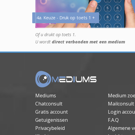
4a. Keuze - Druk op toets 1 +
Of u drukt op toets 1.
U wordt
direct verbonden met een medium
Mediums
Medium zo
Chatconsult
Mailconsult
Gratis account
Login accou
Getuigenissen
F.A.Q
Privacybeleid
Algemene v