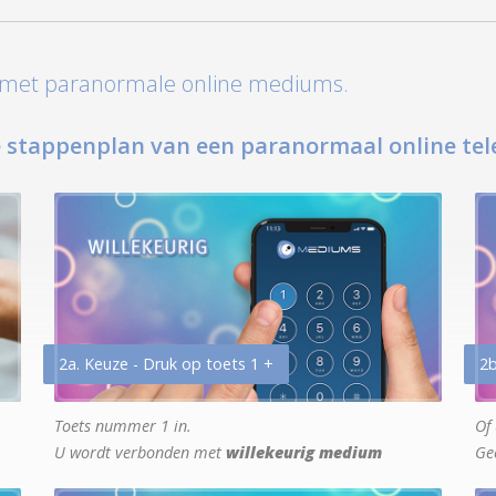
t met paranormale online mediums.
 stappenplan van een paranormaal online tel
2a. Keuze - Druk op toets 1 +
2b
Toets nummer 1 in.
Of 
U wordt verbonden met
willekeurig medium
Ge