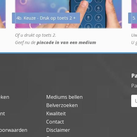
4b. Keuze - Druk op toets 2 +
5.
Of u drukt op toets 2.
Uw
Geef nu de
pincode in van een medium
U 
P
Pa
eken
Mediums bellen
Uw
Belverzoeken
nt
Kwaliteit
Contact
oorwaarden
Disclaimer