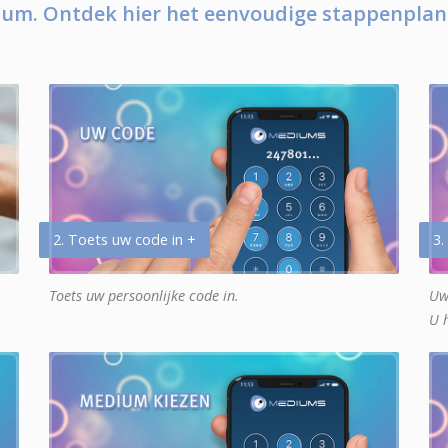
um. Ontdek hier het eenvoudige stappenplan
2. Toets uw code in +
3.
Toets uw persoonlijke code in.
Uw
U 