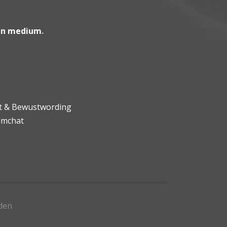
en medium
.
ht & Bewustwording
umchat
den