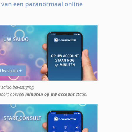
 van een paranormaal online
 Uw saldo +
 saldo bevestiging.
hoort hoeveel
minuten op uw account
staan.