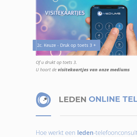
2c. Keuze - Druk op toets 3 +
Of u drukt op toets 3.
U hoort de
visitekaartjes van onze mediums
LEDEN
ONLINE TE
Hoe werkt een
leden
-telefoonconsult