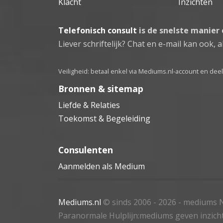
Klacht
Inzichten
Telefonisch consult
is de snelste manier
Liever schriftelijk? Chat en e-mail kan ook, al
Veiligheid: betaal enkel via Mediums.nl-account en de
Bronnen & sitemap
Liefde & Relaties
Toekomst & Begeleiding
Consulenten
Aanmelden als Medium
Mediums.nl
© sinds 2006 - 2026
- mediums N
Paranormale Hulplijn:mediums geven inzich