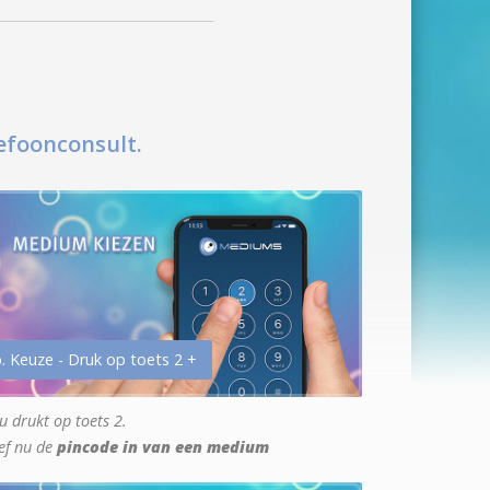
efoonconsult.
. Keuze - Druk op toets 2 +
u drukt op toets 2.
ef nu de
pincode in van een medium