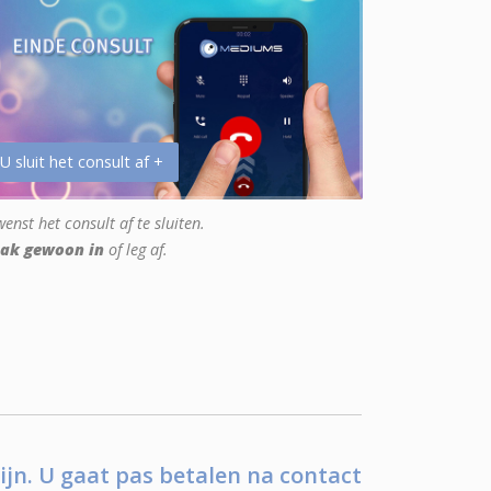
 U sluit het consult af +
enst het consult af te sluiten.
ak gewoon in
of leg af.
ijn. U gaat pas betalen na contact