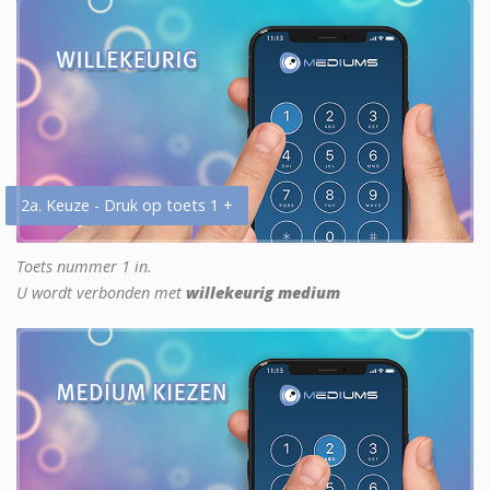
2a. Keuze - Druk op toets 1 +
Toets nummer 1 in.
U wordt verbonden met
willekeurig medium