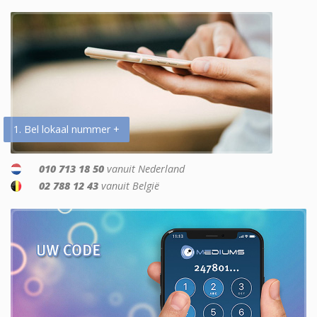
1. Bel lokaal nummer +
010 713 18 50
vanuit Nederland
02 788 12 43
vanuit België