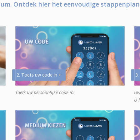
um. Ontdek hier het eenvoudige stappenplan
2. Toets uw code in +
3.
Toets uw persoonlijke code in.
Uw
U 