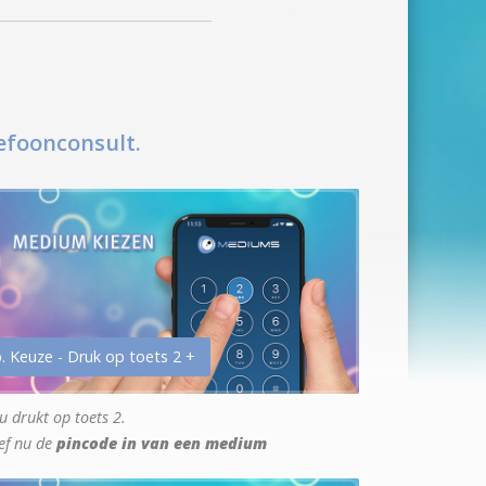
efoonconsult.
. Keuze - Druk op toets 2 +
u drukt op toets 2.
ef nu de
pincode in van een medium