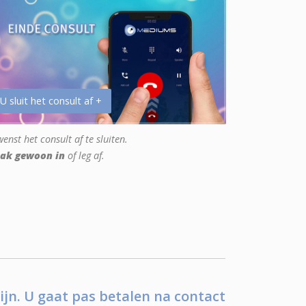
 U sluit het consult af +
enst het consult af te sluiten.
ak gewoon in
of leg af.
ijn. U gaat pas betalen na contact