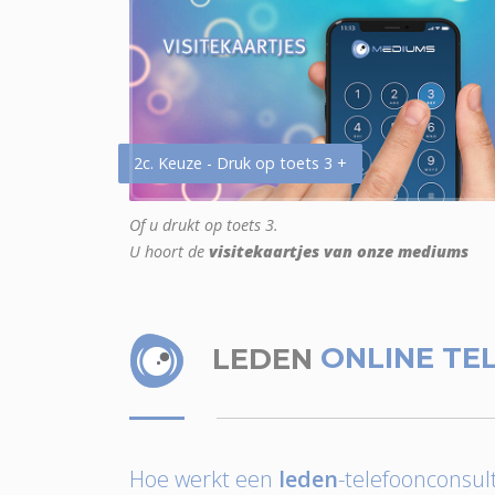
2c. Keuze - Druk op toets 3 +
Of u drukt op toets 3.
U hoort de
visitekaartjes van onze mediums
LEDEN
ONLINE TE
Hoe werkt een
leden
-telefoonconsult