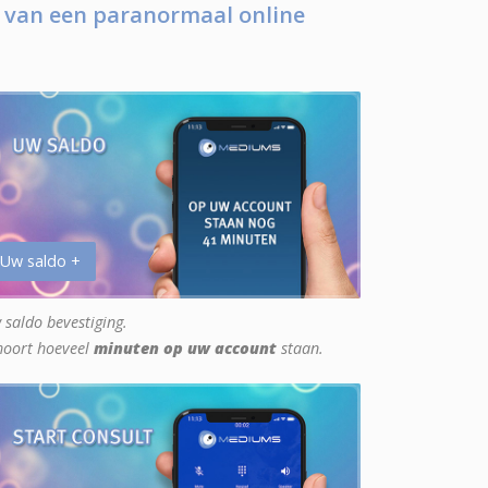
 van een paranormaal online
 Uw saldo +
 saldo bevestiging.
hoort hoeveel
minuten op uw account
staan.