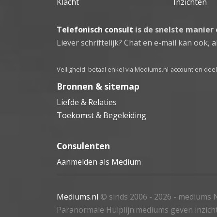
Klacht
Inzichten
Telefonisch consult
is de snelste manier
Liever schriftelijk? Chat en e-mail kan ook, al
Veiligheid: betaal enkel via Mediums.nl-account en de
Bronnen & sitemap
Liefde & Relaties
Toekomst & Begeleiding
Consulenten
Aanmelden als Medium
Mediums.nl
© sinds 2006 - 2026
- mediums N
Paranormale Hulplijn:mediums geven inzich