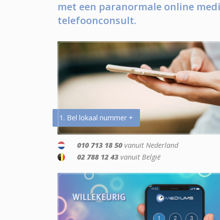
met een paranormale online medi
telefoonconsult.
1. Bel lokaal nummer +
010 713 18 50
vanuit Nederland
02 788 12 43
vanuit België