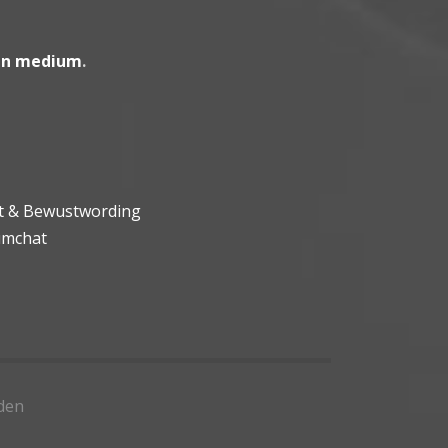
en medium
.
ht & Bewustwording
umchat
den