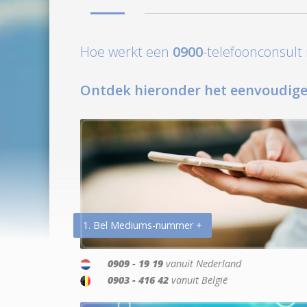
Hoe werkt een
0900
-telefoonconsul
Ontdek hieronder het eenvoudige
1. Bel Mediums-nummer +
0909 - 19 19
vanuit Nederland
0903 - 416 42
vanuit België