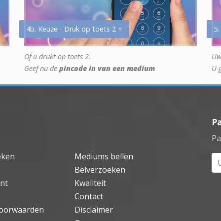
4b. Keuze - Druk op toets 2 +
5.
Of u drukt op toets 2.
Uw
Geef nu de
pincode in van een medium
U 
P
Pa
eken
Mediums bellen
Uw
Belverzoeken
nt
Kwaliteit
Contact
oorwaarden
Disclaimer