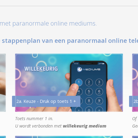
t met paranormale online mediums.
 stappenplan van een paranormaal online tel
2a. Keuze - Druk op toets 1 +
2b
Toets nummer 1 in.
Of 
U wordt verbonden met
willekeurig medium
Ge