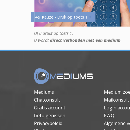
4a. Keuze - Druk op toets 1 +
Of u drukt op toets 1.
U wordt
direct verbonden met een medium
Mediums
Medium zo
Chatconsult
Mailconsult
Gratis account
Login accou
Getuigenissen
F.A.Q
Privacybeleid
Algemene v