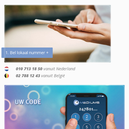
1. Bel lokaal nummer +
010 713 18 50
vanuit Nederland
02 788 12 43
vanuit België