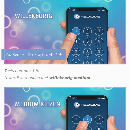
2a. Keuze - Druk op toets 1 +
Toets nummer 1 in.
U wordt verbonden met
willekeurig medium