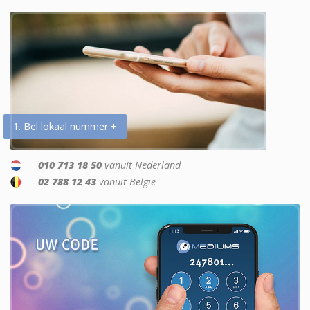
1. Bel lokaal nummer +
010 713 18 50
vanuit Nederland
02 788 12 43
vanuit België