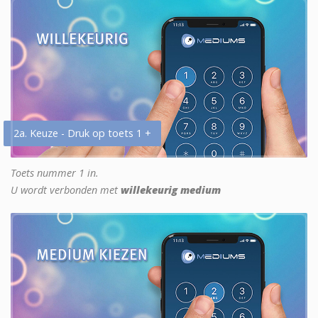
2a. Keuze - Druk op toets 1 +
Toets nummer 1 in.
U wordt verbonden met
willekeurig medium