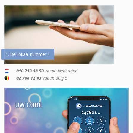
1. Bel lokaal nummer +
010 713 18 50
vanuit Nederland
02 788 12 43
vanuit België