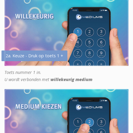
2a. Keuze - Druk op toets 1 +
Toets nummer 1 in.
U wordt verbonden met
willekeurig medium