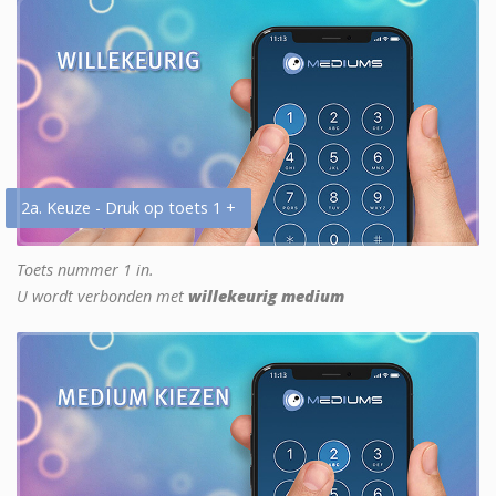
2a. Keuze - Druk op toets 1 +
Toets nummer 1 in.
U wordt verbonden met
willekeurig medium