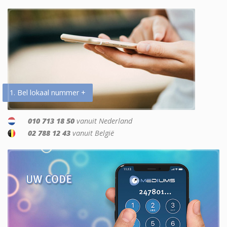
1. Bel lokaal nummer +
010 713 18 50
vanuit Nederland
02 788 12 43
vanuit België