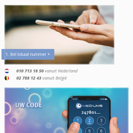
1. Bel lokaal nummer +
010 713 18 50
vanuit Nederland
02 788 12 43
vanuit België