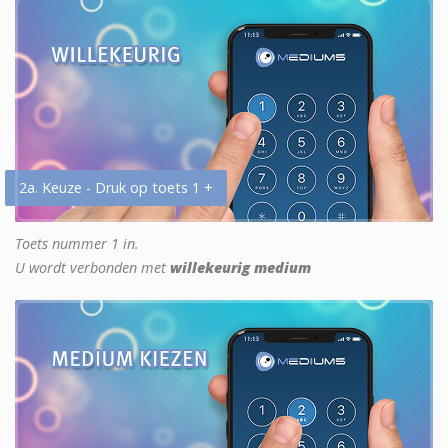
2a. Keuze - Druk op toets 1 +
Toets nummer 1 in.
U wordt verbonden met
willekeurig medium