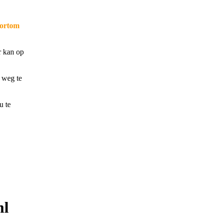
kortom
r kan op
e weg te
u te
nl