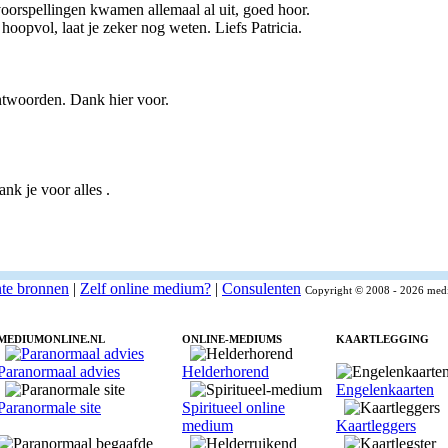
je voorspellingen kwamen allemaal al uit, goed hoor.
 hoopvol, laat je zeker nog weten. Liefs Patricia.
ntwoorden. Dank hier voor.
nk je voor alles .
nte bronnen
|
Zelf online medium?
|
Consulenten
Copyright © 2008 - 2026 medi
MEDIUMONLINE.NL
ONLINE-MEDIUMS
KAARTLEGGING
Paranormaal advies
Helderhorend
Engelenkaarten
Paranormale site
Spiritueel online
medium
Kaartleggers