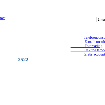
tact
Telefoonconsul
E-mailconsult
Fotoreading
Trek uw tarotka
Gratis account
2522