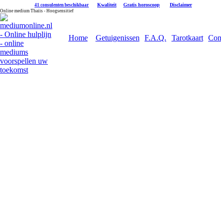
|
Kwaliteit
|
Gratis horoscoop
|
Disclaimer
41 consulenten beschikbaar
Online medium Thaiis - Hoogsensitief
Home
Getuigenissen
F.A.Q.
Tarotkaart
Con