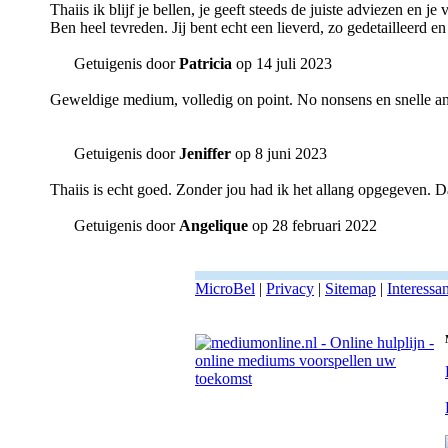
Thaiis ik blijf je bellen, je geeft steeds de juiste adviezen en 
Ben heel tevreden. Jij bent echt een lieverd, zo gedetailleerd en
Getuigenis door
Patricia
op 14 juli 2023
Geweldige medium, volledig on point. No nonsens en snelle a
Getuigenis door
Jeniffer
op 8 juni 2023
Thaiis is echt goed. Zonder jou had ik het allang opgegeven. Da
Getuigenis door
Angelique
op 28 februari 2022
MicroBel
|
Privacy
|
Sitemap
|
Interessa
Online medium Thaiis - Hoogsensitief