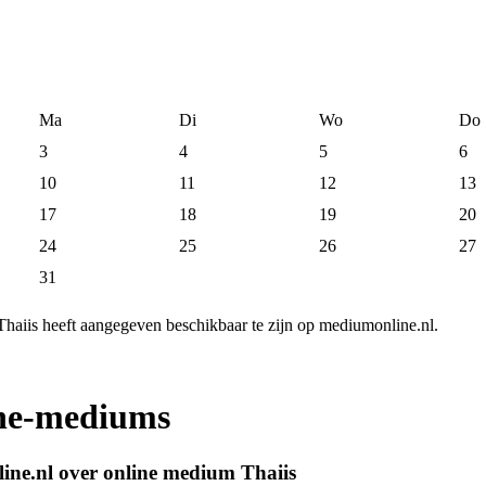
Ma
Di
Wo
Do
3
4
5
6
10
11
12
13
17
18
19
20
24
25
26
27
31
haiis heeft aangegeven beschikbaar te zijn op mediumonline.nl.
ine-mediums
ine.nl over online medium Thaiis