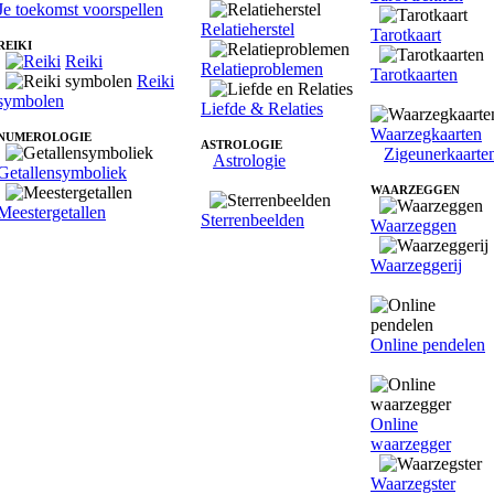
Je toekomst voorspellen
Relatieherstel
Tarotkaart
REIKI
Reiki
Relatieproblemen
Tarotkaarten
Reiki
symbolen
Liefde & Relaties
Waarzegkaarten
NUMEROLOGIE
ASTROLOGIE
Zigeunerkaarte
Astrologie
Getallensymboliek
WAARZEGGEN
Meestergetallen
Sterrenbeelden
Waarzeggen
Waarzeggerij
Online pendelen
Online
waarzegger
Waarzegster