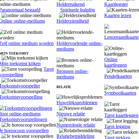
Helderruikend
Kaartlegster
Paranormaal begaafd
Spirituele hulplijn
Kaarten lezen
Online online-mediums
Helderziendheid
Lenormandkaarte
Zelf online medium worden
Heldervoelende online-
mediums
MIJN TOEKOMST
Online
Mijn toekomst kijken
kaartleggen
Tarot
Bronnen online-
voorspelling
Pendelkaarten
mediums
Toekomstvoorspeller
RELATIE
Symboolkaarten
Toekomstvoorspelling
Huwelijksproblemen
Nieuwe relatie
Tarot kaartleggen
Toekomstvoorspellingen
Numerologie relatie
Tarot legging
Je horoscoop voorspellen
Relatiebemiddeling
Tarot trekken