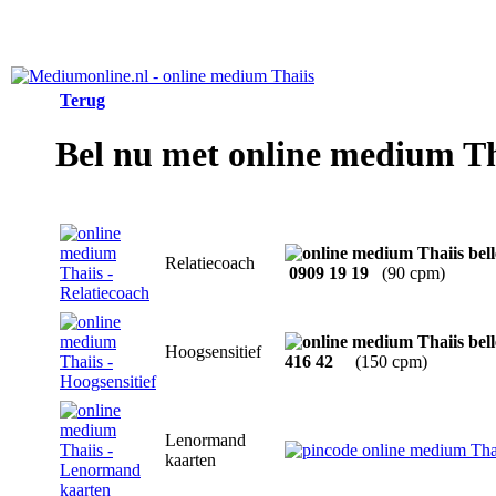
Terug
Bel nu met online medium Th
Relatiecoach
0909 19 19
(90 cpm)
Hoogsensitief
416 42
(150 cpm)
Lenormand
kaarten