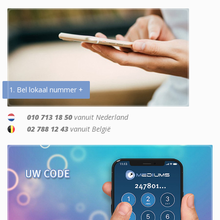
1. Bel lokaal nummer +
010 713 18 50
vanuit Nederland
02 788 12 43
vanuit België