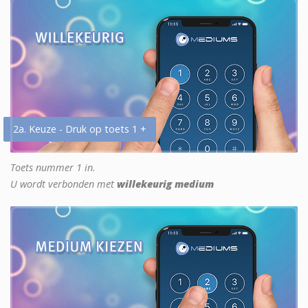
2a. Keuze - Druk op toets 1 +
Toets nummer 1 in.
U wordt verbonden met
willekeurig medium