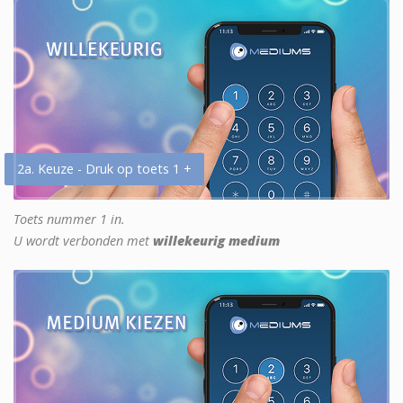
2a. Keuze - Druk op toets 1 +
Toets nummer 1 in.
U wordt verbonden met
willekeurig medium