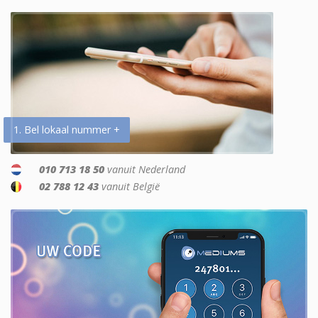
1. Bel lokaal nummer +
010 713 18 50
vanuit Nederland
02 788 12 43
vanuit België