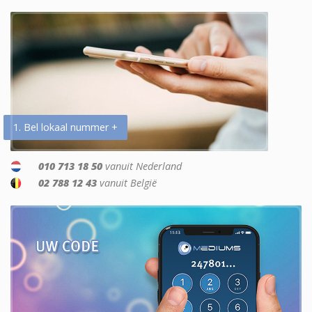
1. Bel lokaal nummer +
010 713 18 50
vanuit Nederland
02 788 12 43
vanuit België