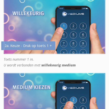
2a. Keuze - Druk op toets 1 +
Toets nummer 1 in.
U wordt verbonden met
willekeurig medium