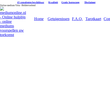
|
Kwaliteit
|
Gratis horoscoop
|
Disclaimer
43 consulenten beschikbaar
Online medium Vitta - Heldervoelend
Home
Getuigenissen
F.A.Q.
Tarotkaart
Con