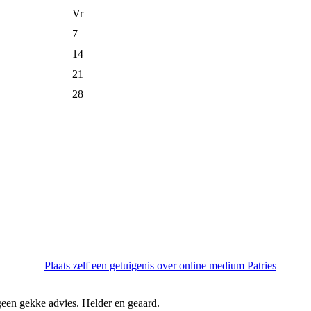
Vr
7
14
21
28
Plaats zelf een getuigenis over online medium Patries
 geen gekke advies. Helder en geaard.