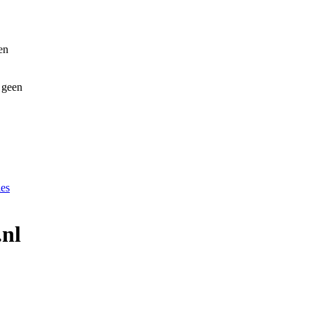
en
b geen
.nl