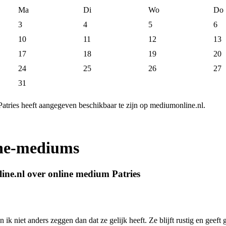
Ma
Di
Wo
Do
3
4
5
6
10
11
12
13
17
18
19
20
24
25
26
27
31
atries heeft aangegeven beschikbaar te zijn op mediumonline.nl.
ine-mediums
ine.nl over online medium Patries
 ik niet anders zeggen dan dat ze gelijk heeft. Ze blijft rustig en geeft