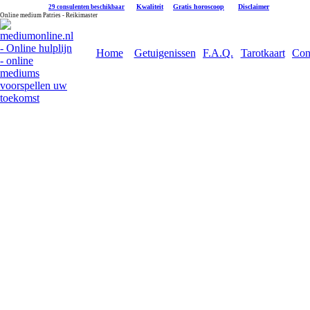
|
Kwaliteit
|
Gratis horoscoop
|
Disclaimer
29 consulenten beschikbaar
Online medium Patries - Reikimaster
Home
Getuigenissen
F.A.Q.
Tarotkaart
Con