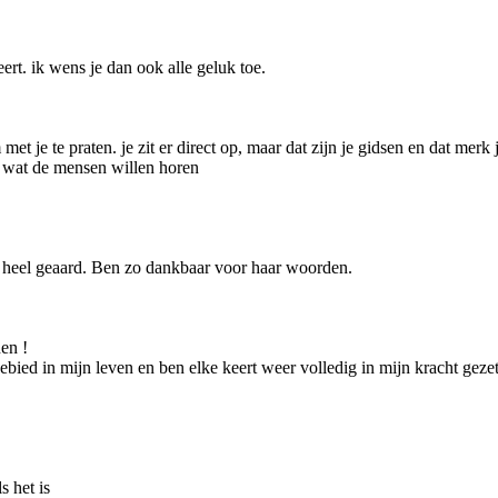
rt. ik wens je dan ook alle geluk toe.
m met je te praten. je zit er direct op, maar dat zijn je gidsen en dat me
iet wat de mensen willen horen
 ze heel geaard. Ben zo dankbaar voor haar woorden.
en !
k gebied in mijn leven en ben elke keert weer volledig in mijn kracht geze
s het is