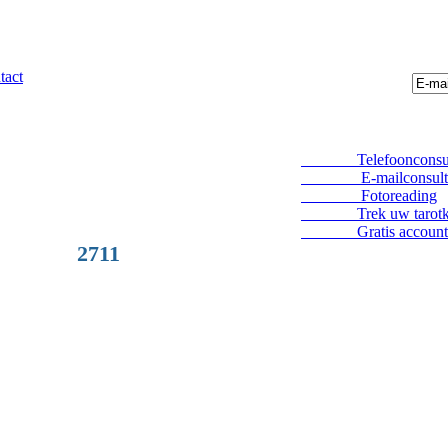
tact
Telefoonconsul
E-mailconsult
Fotoreading
Trek uw tarotka
Gratis account
2711