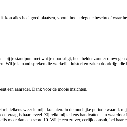
ult. kon alles heel goed plaatsen, vooral hoe u degene beschreef waar he
 telkens bij je standpunt met wat je doorkrijgt, heel helder zonder omwe
 Wil je iemand spreken die werkelijk luistert en zaken doorkrijgt die he
e bent een aanrader. Dank voor de mooie inzichten.
et mij telkens weer in mijn krachten. In de moeilijke periode waar ik mij
een vraag is haar teveel. Zij reikt mij telkens handvatten aan waardoor i
fs meer dan een score 10. Wil je een zuiver, eerlijk consult, bel haar en 