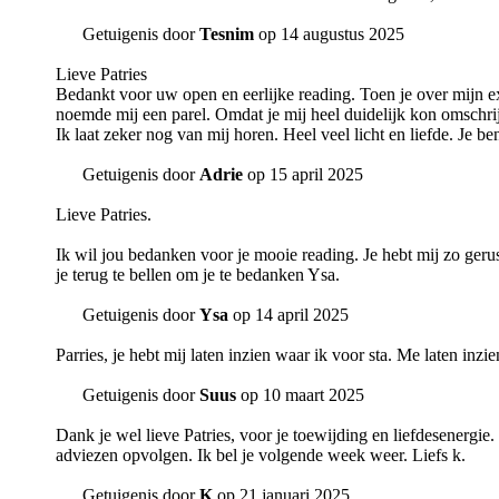
Getuigenis door
Tesnim
op 14 augustus 2025
Lieve Patries
Bedankt voor uw open en eerlijke reading. Toen je over mijn ex 
noemde mij een parel. Omdat je mij heel duidelijk kon omschrij
Ik laat zeker nog van mij horen. Heel veel licht en liefde. Je b
Getuigenis door
Adrie
op 15 april 2025
Lieve Patries.
Ik wil jou bedanken voor je mooie reading. Je hebt mij zo geru
je terug te bellen om je te bedanken Ysa.
Getuigenis door
Ysa
op 14 april 2025
Parries, je hebt mij laten inzien waar ik voor sta. Me laten inz
Getuigenis door
Suus
op 10 maart 2025
Dank je wel lieve Patries, voor je toewijding en liefdesenergie.
adviezen opvolgen. Ik bel je volgende week weer. Liefs k.
Getuigenis door
K
op 21 januari 2025