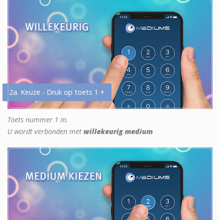
2a. Keuze - Druk op toets 1 +
Toets nummer 1 in.
U wordt verbonden met
willekeurig medium