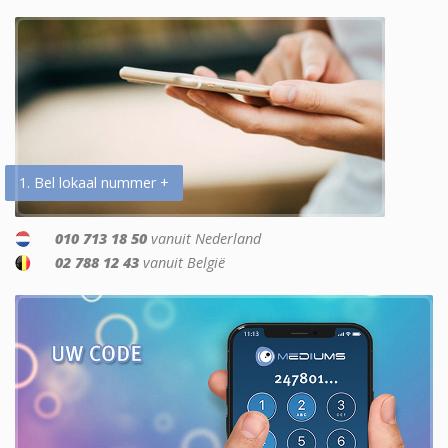
1. Bel lokaal nummer +
010 713 18 50
vanuit Nederland
02 788 12 43
vanuit België