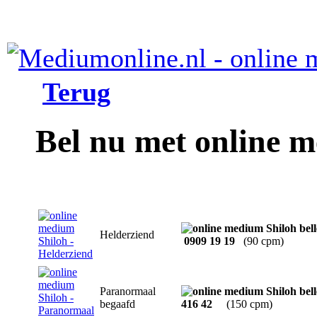
Terug
Bel nu met online 
Helderziend
0909 19 19
(90 cpm)
Paranormaal
begaafd
416 42
(150 cpm)