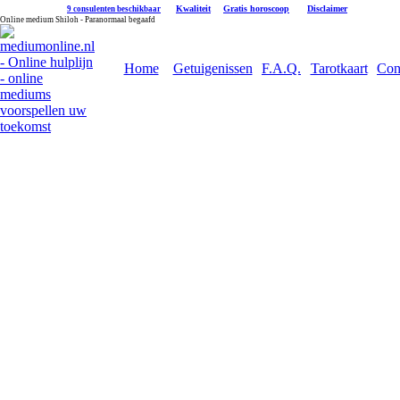
|
Kwaliteit
|
Gratis horoscoop
|
Disclaimer
9 consulenten beschikbaar
Online medium Shiloh - Paranormaal begaafd
Home
Getuigenissen
F.A.Q.
Tarotkaart
Con