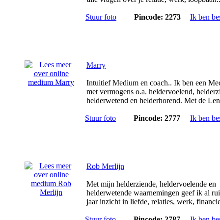
Stuur foto
Pincode: 2273
Ik ben be
Marry
Intuitief Medium en coach.. Ik ben een M
met vermogens o.a. heldervoelend, helderz
helderwetend en helderhorend. Met de Len
Stuur foto
Pincode: 2777
Ik ben be
Rob Merlijn
Met mijn helderziende, heldervoelende en
helderwetende waarnemingen geef ik al ru
jaar inzicht in liefde, relaties, werk, financie
Stuur foto
Pincode: 2787
Ik ben be