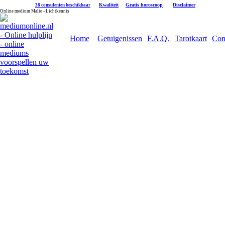
|
Kwaliteit
|
Gratis horoscoop
|
Disclaimer
38 consulenten beschikbaar
Online medium Malie - Lichtkennis
Home
Getuigenissen
F.A.Q.
Tarotkaart
Con