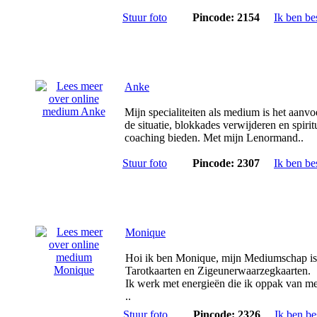
Stuur foto
Pincode: 2154
Ik ben be
Anke
Mijn specialiteiten als medium is het aanvo
de situatie, blokkades verwijderen en spirit
coaching bieden. Met mijn Lenormand..
Stuur foto
Pincode: 2307
Ik ben be
Monique
Hoi ik ben Monique, mijn Mediumschap is
Tarotkaarten en Zigeunerwaarzegkaarten.
Ik werk met energieën die ik oppak van m
..
Stuur foto
Pincode: 2326
Ik ben be