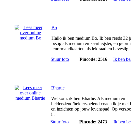
Bo
Hallo ik ben medium Bo. Ik ben reeds 32 j
bezig als medium en kaartlegster, en gebru
lenormandkaarten als leidraad en bevestigi.
Stuur foto
Pincode: 2516
Ik ben be
Bhartie
Welkom, ik ben Bhartie. Als medium en
helderziend/heldervoelend coach ik je met l
en inzichten op jouw levenspad. Op verzoe
i..
Stuur foto
Pincode: 2473
Ik ben be