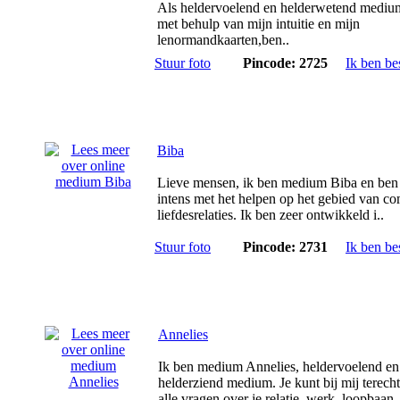
Als heldervoelend en helderwetend mediu
met behulp van mijn intuitie en mijn
lenormandkaarten,ben..
Stuur foto
Pincode: 2725
Ik ben be
Biba
Lieve mensen, ik ben medium Biba en ben
intens met het helpen op het gebied van c
liefdesrelaties. Ik ben zeer ontwikkeld i..
Stuur foto
Pincode: 2731
Ik ben be
Annelies
Ik ben medium Annelies, heldervoelend en
helderziend medium. Je kunt bij mij terech
alle vragen over je relatie, werk, loopbaan.