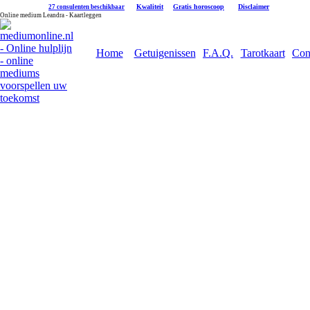
|
Kwaliteit
|
Gratis horoscoop
|
Disclaimer
27 consulenten beschikbaar
Online medium Leandra - Kaartleggen
Home
Getuigenissen
F.A.Q.
Tarotkaart
Con