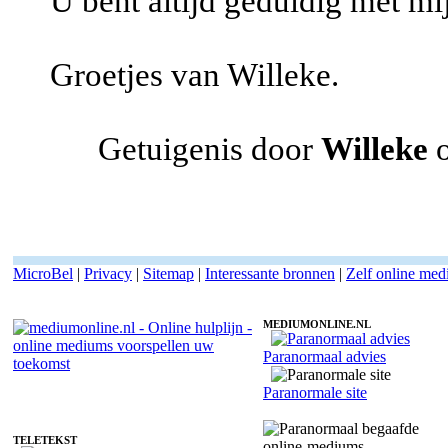
U bent altijd geduldig met mij
Groetjes van Willeke.
Getuigenis door
Willeke
o
MicroBel
|
Privacy
|
Sitemap
|
Interessante bronnen
|
Zelf online me
MEDIUMONLINE.NL
Paranormaal advies
Online medium Karlien - Helderwetend
Paranormale site
TELETEKST