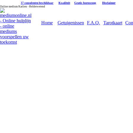
|
Kwaliteit
|
Gratis horoscoop
|
Disclaimer
37 consulenten beschikbaar
Online medium Karlien - Helderwetend
Home
Getuigenissen
F.A.Q.
Tarotkaart
Con