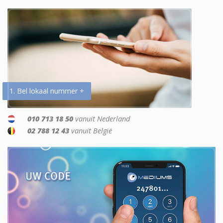
1. Bel lokaal nummer +
010 713 18 50
vanuit Nederland
02 788 12 43
vanuit België