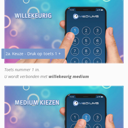
2a. Keuze - Druk op toets 1 +
Toets nummer 1 in.
U wordt verbonden met
willekeurig medium