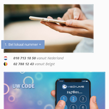
1. Bel lokaal nummer +
010 713 18 50
vanuit Nederland
02 788 12 43
vanuit België