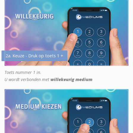
2a. Keuze - Druk op toets 1 +
Toets nummer 1 in.
U wordt verbonden met
willekeurig medium