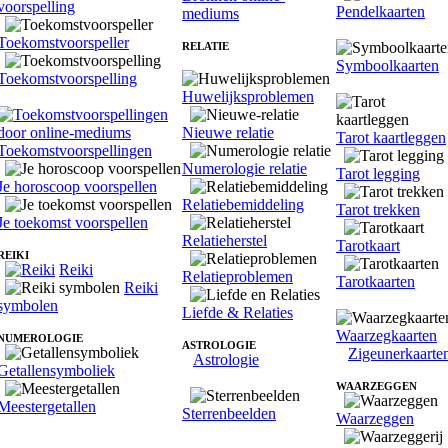
voorspelling
Pendelkaarten
mediums
Toekomstvoorspeller
RELATIE
Symboolkaarten
Toekomstvoorspelling
Huwelijksproblemen
Nieuwe relatie
Tarot kaartleggen
Toekomstvoorspellingen
Numerologie relatie
Tarot legging
Je horoscoop voorspellen
Relatiebemiddeling
Tarot trekken
Je toekomst voorspellen
Relatieherstel
Tarotkaart
REIKI
Reiki
Relatieproblemen
Tarotkaarten
Reiki
symbolen
Liefde & Relaties
Waarzegkaarten
NUMEROLOGIE
ASTROLOGIE
Zigeunerkaarte
Astrologie
Getallensymboliek
WAARZEGGEN
Meestergetallen
Sterrenbeelden
Waarzeggen