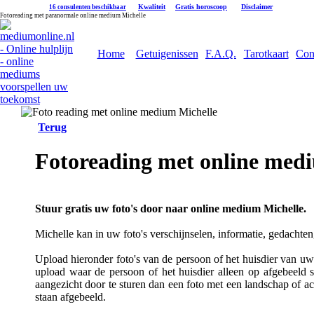
|
Kwaliteit
|
Gratis horoscoop
|
Disclaimer
16 consulenten beschikbaar
Fotoreading met paranormale online medium Michelle
Home
Getuigenissen
F.A.Q.
Tarotkaart
Con
Terug
Fotoreading met online med
Stuur gratis uw foto's door naar online medium Michelle.
Michelle kan in uw foto's verschijnselen, informatie, gedachten
Upload hieronder foto's van de persoon of het huisdier van uw k
upload waar de persoon of het huisdier alleen op afgebeeld s
aangezicht door te sturen dan een foto met een landschap of a
staan afgebeeld.