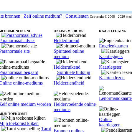
nte bronnen
|
Zelf online medium?
|
Consulenten
Copyright © 2008 - 2026 medi
MEDIUMONLINE.NL
ONLINE-MEDIUMS
KAARTLEGGING
Paranormaal advies
Helderhorend
Engelenkaarten
Paranormale site
Spiritueel online
medium
Kaartleggers
Helderruikend
Kaartlegster
Paranormaal begaafd
Spirituele hulplijn
Kaarten lezen
Online online-mediums
Helderziendheid
Lenormandkaarte
Zelf online medium worden
Heldervoelende online-
mediums
MIJN TOEKOMST
Online
Mijn toekomst kijken
kaartleggen
Tarot
Bronnen online-