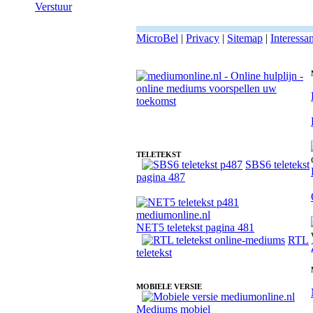
Verstuur
MicroBel
|
Privacy
|
Sitemap
|
Interessa
Fotoreading met paranormale online medium Michelle
TELETEKST
SBS6 teletekst
pagina 487
NET5 teletekst pagina 481
RTL
teletekst
MOBIELE VERSIE
Mediums mobiel