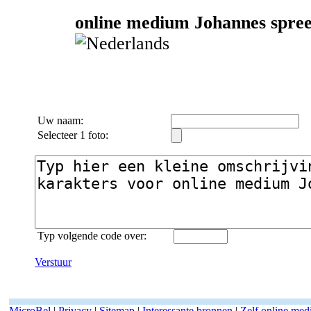
online medium Johannes spreek
Uw naam:
Selecteer 1 foto:
Typ volgende code over:
Verstuur
MicroBel
|
Privacy
|
Sitemap
|
Interessante bronnen
|
Zelf online me