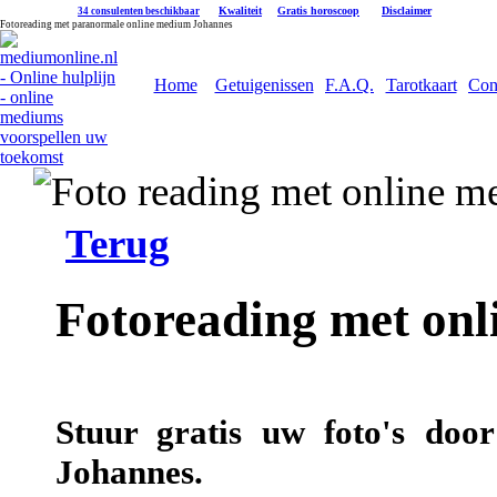
|
Kwaliteit
|
Gratis horoscoop
|
Disclaimer
34 consulenten beschikbaar
Fotoreading met paranormale online medium Johannes
Home
Getuigenissen
F.A.Q.
Tarotkaart
Con
Terug
Fotoreading met on
Stuur gratis uw foto's doo
Johannes.