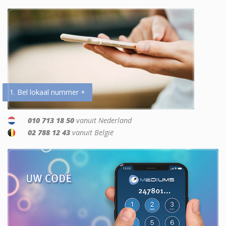
1. Bel lokaal nummer +
010 713 18 50
vanuit Nederland
02 788 12 43
vanuit België