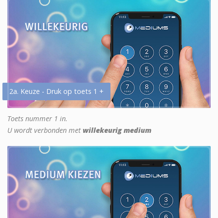
2a. Keuze - Druk op toets 1 +
Toets nummer 1 in.
U wordt verbonden met
willekeurig medium